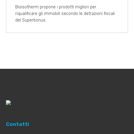
Bioisotherm propone i prodotti migliori per
riqualificare gli immobili secondo le detrazioni fiscali
del Superbonus.
Contatti