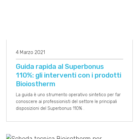
4 Marzo 2021
Guida rapida al Superbonus
110%: gli interventi con i prodotti
Bioiostherm
La guida è uno strumento operativo sintetico per far
conoscere ai professionisti del settore le principali
disposizioni del Superbonus 110% .