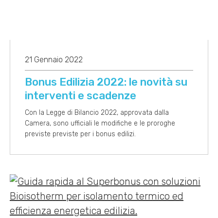
21 Gennaio 2022
Bonus Edilizia 2022: le novità su
interventi e scadenze
Con la Legge di Bilancio 2022, approvata dalla
Camera, sono ufficiali le modifiche e le proroghe
previste previste per i bonus edilizi.