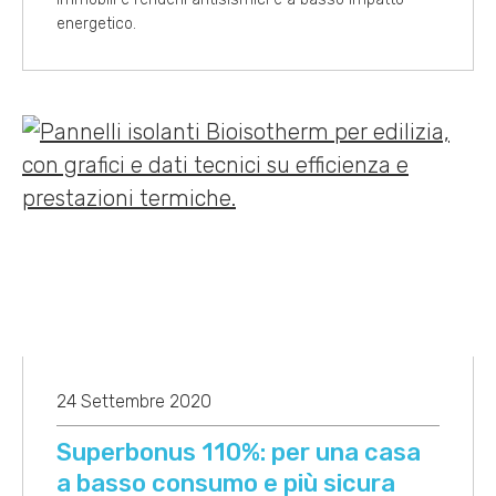
energetico.
24 Settembre 2020
Superbonus 110%: per una casa
a basso consumo e più sicura