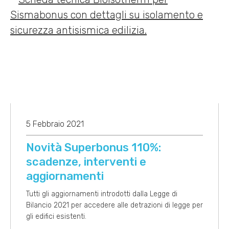
5 Febbraio 2021
Novità Superbonus 110%:
scadenze, interventi e
aggiornamenti
Tutti gli aggiornamenti introdotti dalla Legge di
Bilancio 2021 per accedere alle detrazioni di legge per
gli edifici esistenti.