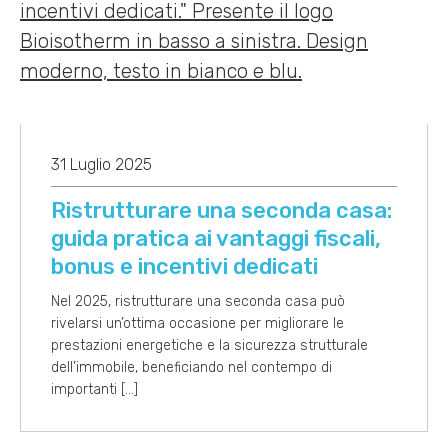
31 Luglio 2025
Ristrutturare una seconda casa:
guida pratica ai vantaggi fiscali,
bonus e incentivi dedicati
Nel 2025, ristrutturare una seconda casa può
rivelarsi un’ottima occasione per migliorare le
prestazioni energetiche e la sicurezza strutturale
dell’immobile, beneficiando nel contempo di
importanti […]