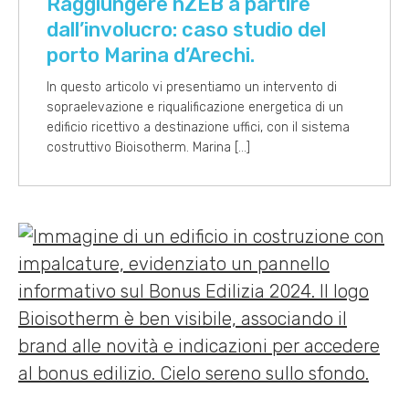
Raggiungere nZEB a partire
dall’involucro: caso studio del
porto Marina d’Arechi.
In questo articolo vi presentiamo un intervento di
sopraelevazione e riqualificazione energetica di un
edificio ricettivo a destinazione uffici, con il sistema
costruttivo Bioisotherm. Marina […]