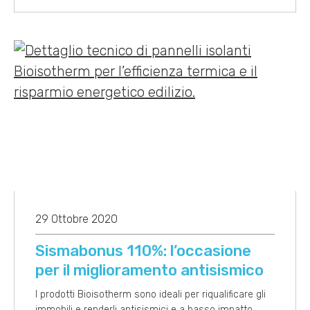
29 Ottobre 2020
Sismabonus 110%: l’occasione
per il miglioramento antisismico
I prodotti Bioisotherm sono ideali per riqualificare gli
immobili e renderli antisismici e a basso impatto