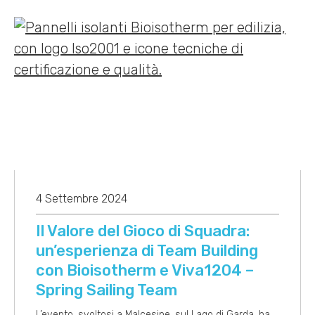
4 Settembre 2024
Il Valore del Gioco di Squadra:
un’esperienza di Team Building
con Bioisotherm e Viva1204 –
Spring Sailing Team
L’evento, svoltosi a Malcesine, sul Lago di Garda, ha