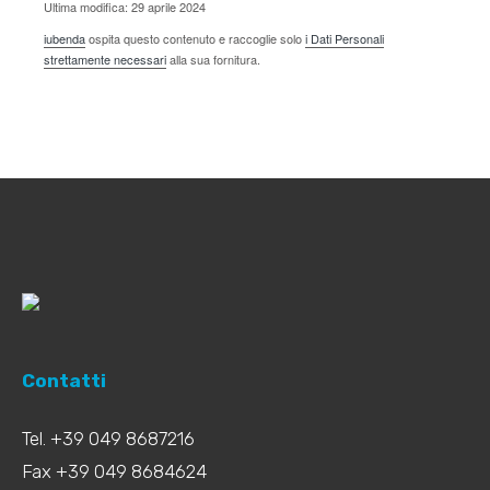
Ultima modifica: 29 aprile 2024
iubenda
ospita questo contenuto e raccoglie solo
i Dati Personali
strettamente necessari
alla sua fornitura.
Contatti
Tel. +39 049 8687216
Fax +39 049 8684624