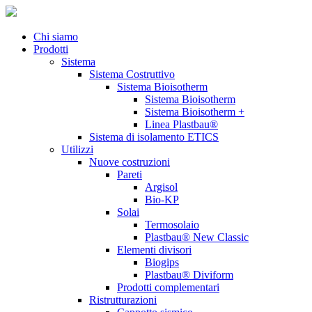
Chi siamo
Prodotti
Sistema
Sistema Costruttivo
Sistema Bioisotherm
Sistema Bioisotherm
Sistema Bioisotherm +
Linea Plastbau®
Sistema di isolamento ETICS
Utilizzi
Nuove costruzioni
Pareti
Argisol
Bio-KP
Solai
Termosolaio
Plastbau® New Classic
Elementi divisori
Biogips
Plastbau® Diviform
Prodotti complementari
Ristrutturazioni