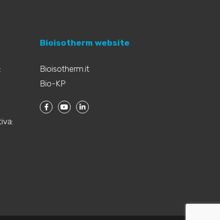
Bioisotherm website
:
Bioisotherm.it
Bio-KP
iva: