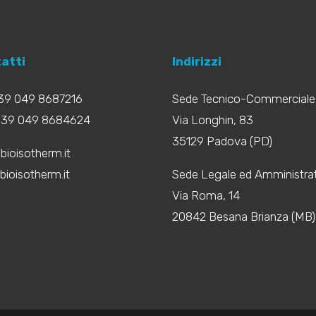
atti
Indirizzi
+39 049 8687216
Sede Tecnico-Commerciale
+39 049 8684624
Via Longhin, 83
35129 Padova (PD)
bioisotherm.it
ioisotherm.it
Sede Legale ed Amministrat
Via Roma, 14
20842 Besana Brianza (MB)