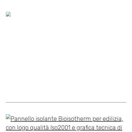
Home
»
Argisol
»
Utilizzo a cappotto sismico