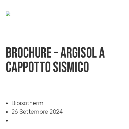
Brochure – Argisol a
cappotto sismico
Home
»
Download
»
Brochure – Argisol a cappotto sismico
Bioisotherm
26 Settembre 2024