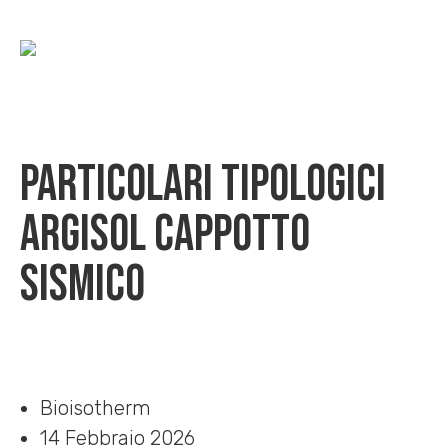
Particolari tipologici
Argisol cappotto
sismico
Home
»
Download
»
Particolari tipologici Argisol cappotto sismico
Bioisotherm
14 Febbraio 2026