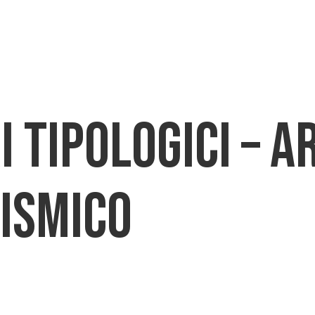
CHI SIAMO
PRODOTTI
DOWNLO
 tipologici – A
ismico
cappotto sismico