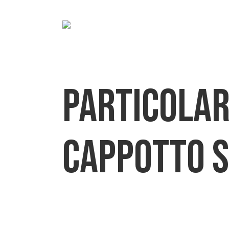
Particolari
cappotto s
Home
»
Download
»
Particolari tipologici – Argisol a 