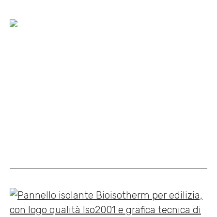
Home
»
Termosolaio