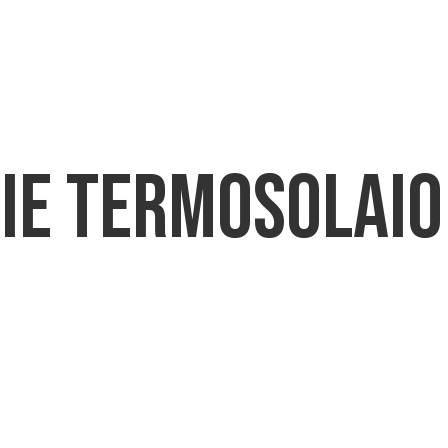
CHI SIAMO
PRODOTTI
DOWNLO
rie Termosolaio