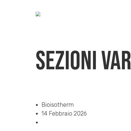
Sezioni va
Home
»
Download
»
Sezioni varie Termosolaio
Bioisotherm
14 Febbraio 2026