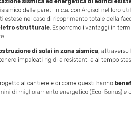
cazione sismica ed energetica di edifici esist
smico delle pareti in c.a. con Argisol nel loro u
 estese nel caso di ricoprimento totale della facci
letro strutturale
. Esporremo i vantaggi in termi
te.
ostruzione di solai in zona sismica
, attraverso 
nere impalcati rigidi e resistenti e al tempo stes
.
 progetto al cantiere e di come questi hanno
benef
mini di miglioramento energetico (Eco-Bonus) e di