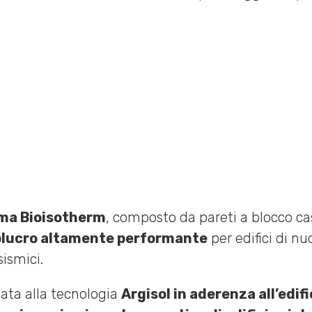
ma Bioisotherm
, composto da pareti a blocco c
olucro altamente performante
per edifici di n
ismici.
vata alla tecnologia
Argisol in aderenza all’edif