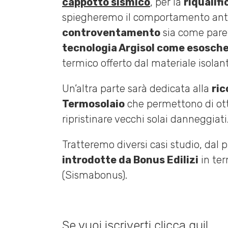
cappotto sismico
, per la
riqualifi
spiegheremo il comportamento antisi
controventamento
sia come pareti
tecnologia Argisol come esosche
termico offerto dal materiale isolan
Un’altra parte sarà dedicata alla
ric
Termosolaio
che permettono di otte
ripristinare vecchi solai danneggiati
Tratteremo diversi casi studio, dal
introdotte da Bonus Edilizi
in ter
(Sismabonus).
Se vuoi iscriverti clicca qui!