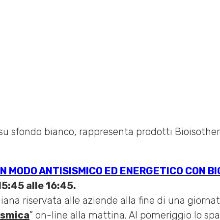
ERE
,
NEWS
,
WEBINAR
ismico ed energetico con Bioisotherm” 19 marzo 2024
IN MODO ANTISISMICO ED ENERGETICO CON B
5:45 alle 16:45.
ana riservata alle aziende alla fine di una giorn
sismica
” on-line alla mattina. Al pomeriggio lo spa