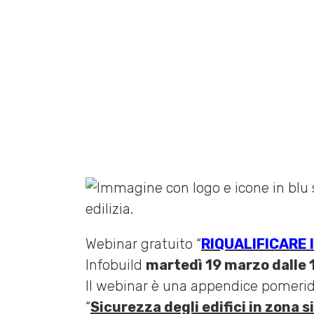
14 MARZO 2024 /
EVENTI
,
FI
Home
»
News
»
Webinar “Riqualificare in modo antis
Webinar gratuito “
RIQUALIFICARE 
Infobuild
martedì 19 marzo dalle 1
Il webinar è una appendice pomeridi
“
Sicurezza degli edifici in zona 