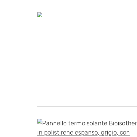
Home
»
Linea tetto
»
Microventilati