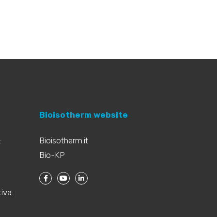
Bioisotherm website
:
Bioisotherm.it
Bio-KP
iva: