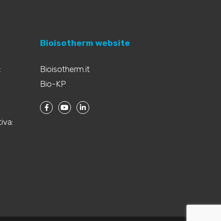
Bioisotherm website
:
Bioisotherm.it
Bio-KP
iva: