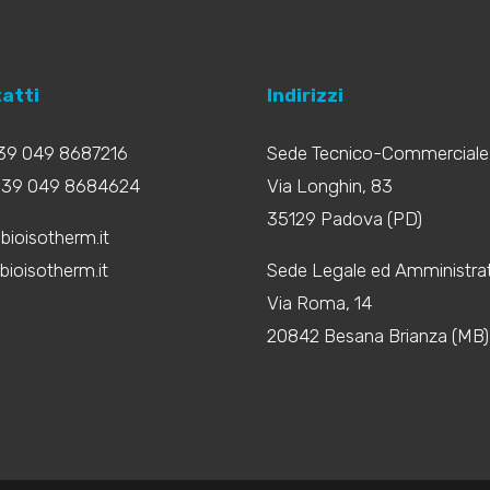
atti
Indirizzi
+39 049 8687216
Sede Tecnico-Commerciale
+39 049 8684624
Via Longhin, 83
35129 Padova (PD)
bioisotherm.it
ioisotherm.it
Sede Legale ed Amministrat
Via Roma, 14
20842 Besana Brianza (MB)