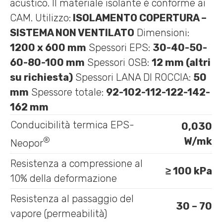
acustico. Il materiale isolante è conforme ai
CAM. Utilizzo:
ISOLAMENTO COPERTURA –
SISTEMA NON VENTILATO
Dimensioni:
1200 x 600 mm
Spessori EPS:
30-40-50-
60-80-100 mm
Spessori OSB:
12 mm (altri
su richiesta)
Spessori LANA DI ROCCIA:
50
mm
Spessore totale:
92-102-112-122-142-
162 mm
Conducibilità termica EPS-
0,030
®
W/mk
Neopor
Resistenza a compressione al
≥ 100 kPa
10% della deformazione
Resistenza al passaggio del
30 – 70
vapore (permeabilità)