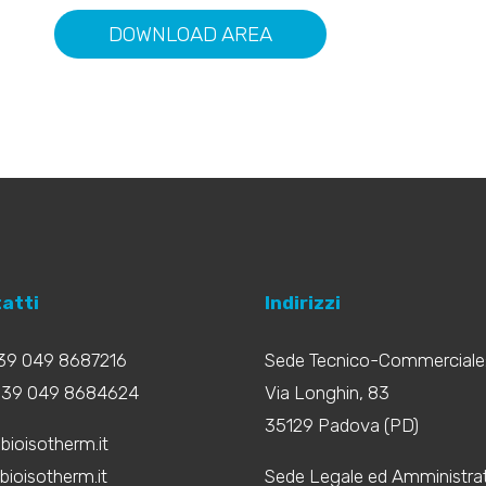
DOWNLOAD AREA
atti
Indirizzi
+39 049 8687216
Sede Tecnico-Commerciale
+39 049 8684624
Via Longhin, 83
35129 Padova (PD)
bioisotherm.it
ioisotherm.it
Sede Legale ed Amministrat