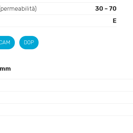
(permeabilità)
30 – 70
E
 CAM
DOP
0 mm