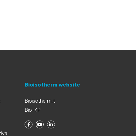
Bioisotherm website
:
Bioisotherm.it
Bio-KP
iva: