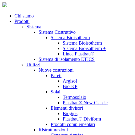
Chi siamo
Prodotti
Sistema
Sistema Costruttivo
Sistema Bioisotherm
Sistema Bioisotherm
Sistema Bioisotherm +
Linea Plastbau®
Sistema di isolamento ETICS
Utilizzi
Nuove costruzioni
Pareti
Argisol
Bio-KP
Solai
Termosolaio
Plastbau® New Classic
Elementi divisori
Biogips
Plastbau® Diviform
Prodotti complementari
Ristrutturazioni