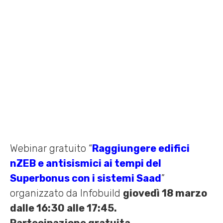
10 MARZO 2021 /
EVENTI
,
FIERE
,
NEWS
,
WEBINAR
Home
»
News
»
Webinar “Raggiungere edifici nZEB e antisismici ai
tempi del Superbonus con i sistemi Saad” 18/03/21
Webinar gratuito “
Raggiungere edifici
nZEB e antisismici ai tempi del
Superbonus con i sistemi Saad
”
organizzato da Infobuild
giovedì 18 marzo
dalle 16:30 alle 17:45.