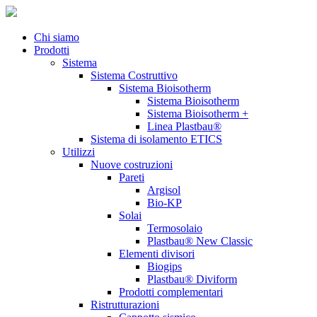
Chi siamo
Prodotti
Sistema
Sistema Costruttivo
Sistema Bioisotherm
Sistema Bioisotherm
Sistema Bioisotherm +
Linea Plastbau®
Sistema di isolamento ETICS
Utilizzi
Nuove costruzioni
Pareti
Argisol
Bio-KP
Solai
Termosolaio
Plastbau® New Classic
Elementi divisori
Biogips
Plastbau® Diviform
Prodotti complementari
Ristrutturazioni