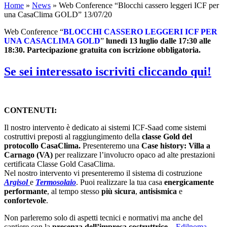
Home
»
News
»
Web Conference “Blocchi cassero leggeri ICF per
una CasaClima GOLD” 13/07/20
Web Conference “
BLOCCHI CASSERO LEGGERI ICF PER
UNA CASACLIMA GOLD
”
lunedì 13 luglio dalle 17:30 alle
18:30. Partecipazione gratuita con iscrizione obbligatoria.
Se sei interessato iscriviti cliccando qui!
CONTENUTI:
Il nostro intervento è dedicato ai sistemi ICF-Saad come sistemi
costruttivi preposti al raggiungimento della
classe Gold del
protocollo CasaClima.
Presenteremo una
Case history: Villa a
Carnago (VA)
per realizzare l’involucro opaco ad alte prestazioni
certificata Classe Gold CasaClima.
Nel nostro intervento vi presenteremo il sistema di costruzione
Argisol
e
Termosolaio
. Puoi realizzare la tua casa
energicamente
performante
, al tempo stesso
più sicura
,
antisismica
e
confortevole
.
Non parleremo solo di aspetti tecnici e normativi ma anche del
cantiere con la
presenza dell’impresa costruttrice
–
Edilnoma