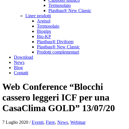
Cappotto sismico
Termosolaio
Plastbau® New Classic
Linee prodotti
Argisol
Termosolaio
Biogips
Bio-KP
Plastbau® Diviform
Plastbau® New Classic
Prodotti complementari
Download
News
Blog
Contatti
Web Conference “Blocchi
cassero leggeri ICF per una
CasaClima GOLD” 13/07/20
7 Luglio 2020 /
Eventi
,
Fiere
,
News
,
Webinar