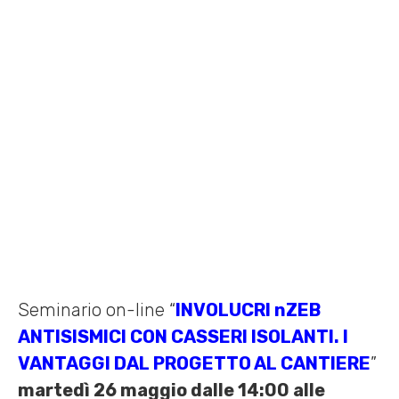
12 MAGGIO 2020 /
EVENTI
,
FIERE
,
NEWS
,
WEBINAR
Home
»
News
»
Seminario on-line “Involucri nZEB antisismici con
casseri isolanti. I vantaggi dal progetto al cantiere” 26/05/20
Seminario on-line “
INVOLUCRI nZEB
ANTISISMICI CON CASSERI ISOLANTI. I
VANTAGGI DAL PROGETTO AL CANTIERE
”
martedì 26 maggio dalle 14:00 alle