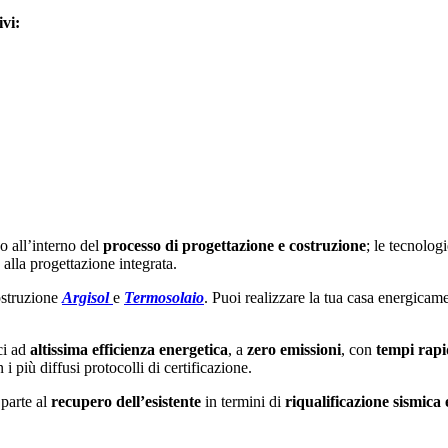
vi:
co all’interno del
processo di progettazione e costruzione
; le tecnologi
 alla progettazione integrata.
costruzione
Argisol
e
Termosolaio
. Puoi realizzare la tua casa energicam
ci ad
altissima efficienza energetica
, a
zero emissioni
, con
tempi rapi
 più diffusi protocolli di certificazione.
parte al
recupero dell’esistente
in termini di
riqualificazione sismica