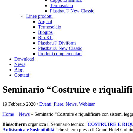
Cappotto sismico
Termosolaio
Plastbau® New Classic
Linee prodotti
Argisol
Termosolaio
Biogips
Bio-KP
Plastbau® Diviform
Plastbau® New Classic
Prodotti complementari
Download
News
Blog
Contatti
Seminario “Costruire e riqualif
19 Febbraio 2020 /
Eventi
,
Fiere
,
News
,
Webinar
Home
»
News
»
Seminario “Costruire e riqualificare con sistemi le
Bioisotherm
organizza il Seminario tecnico “
COSTRUIRE E RIQUAL
Antisismica e Sostenibilità
” che si terrà presso il Grand Hotel Gui