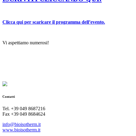
Clicca qui per scaricare il programma dell’evento.
Vi aspettiamo numerosi!
Contatti
Tel. +39 049 8687216
Fax +39 049 8684624
info@bioisotherm.it
www.bioisotherm.it