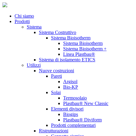
Chi siamo
Prodotti
Sistema
Sistema Costruttivo
Sistema Bioisotherm
Sistema Bioisotherm
Sistema Bioisotherm +
Linea Plastbau®
Sistema di isolamento ETICS
Utilizzi
Nuove costruzioni
Pareti
Argisol
Bio-KP
Solai
Termosolaio
Plastbau® New Classic
Elementi divisori
Biogips
Plastbau® Diviform
Prodotti complementari
Ristrutturazioni