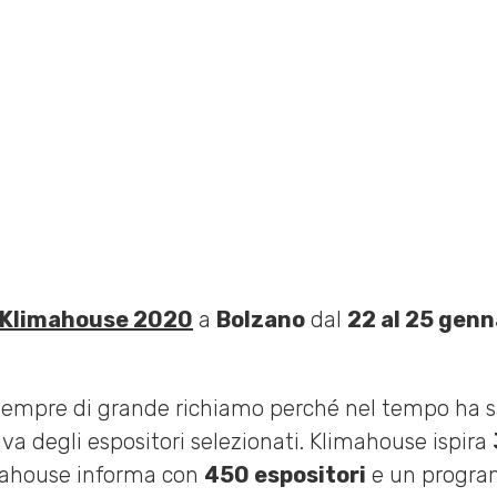
IERE
,
NEWS
,
WEBINAR
truire CasaClima. Soluzioni progettuali e tecnologiche”
Klimahouse 2020
a
Bolzano
dal
22 al 25 gen
sempre di grande richiamo perché nel tempo ha sa
tiva degli espositori selezionati. Klimahouse ispira
limahouse informa con
450 espositori
e un progra