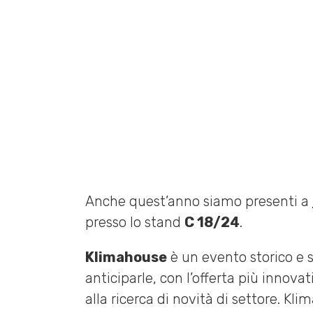
15 GENNAIO 2020 /
EVENTI
,
F
Home
»
News
»
Klimahouse 2020 (BZ) + Convegno “Cos
Anche quest’anno siamo presenti a
presso lo stand
C 18/24
.
Klimahouse
è un evento storico e 
anticiparle, con l’offerta più innova
alla ricerca di novità di settore. K