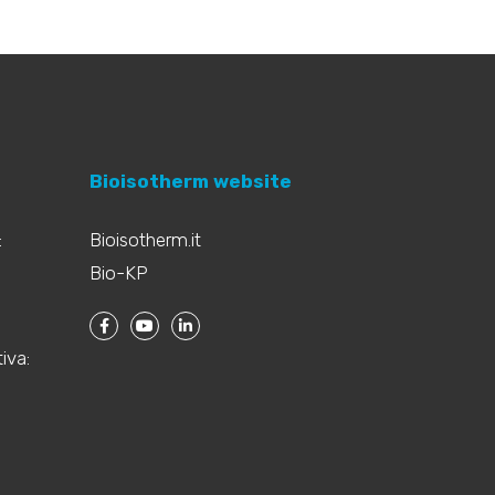
Bioisotherm website
:
Bioisotherm.it
Bio-KP
iva: