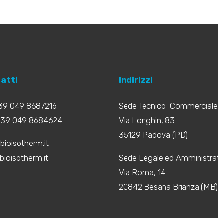
atti
Indirizzi
+39 049 8687216
Sede Tecnico-Commerciale
+39 049 8684624
Via Longhin, 83
35129 Padova (PD)
bioisotherm.it
ioisotherm.it
Sede Legale ed Amministrat
Via Roma, 14
20842 Besana Brianza (MB)