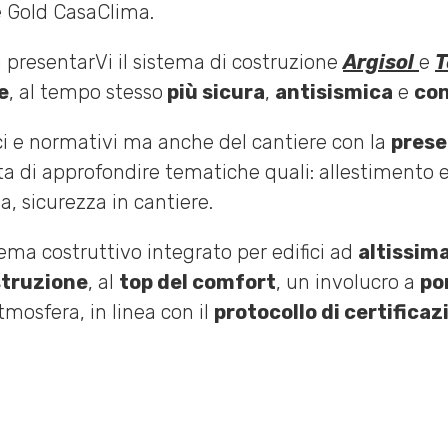
se Gold CasaClima.
i presentarVi il sistema di costruzione
Argisol
e
T
e
, al tempo stesso
più sicura
,
antisismica
e
con
ci e normativi ma anche del cantiere con la
prese
ta di approfondire tematiche quali: allestimento 
a, sicurezza in cantiere.
tema costruttivo integrato per edifici ad
altissim
struzione
, al
top del comfort
, un involucro a
po
mosfera, in linea con il
protocollo di certifica