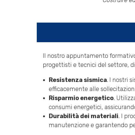
“Costruire ed
ll nostro appuntamento formativo 
progettisti e tecnici del settore, 
Resistenza sismica
.
I nostri s
efficacemente alle sollecitazion
Risparmio energetico
. Utiliz
consumi energetici, assicurando e
Durabilità dei materiali
. I pr
manutenzione e garantendo per