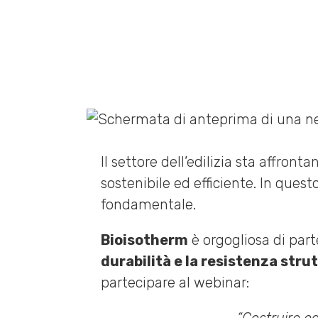
Home
»
News
»
Giornata Tematica Infoweb 9 luglio 20
Il settore dell’edilizia sta affro
sostenibile ed efficiente. In ques
fondamentale.
Bioisotherm
è orgogliosa di par
durabilità e la resistenza stru
partecipare al webinar: