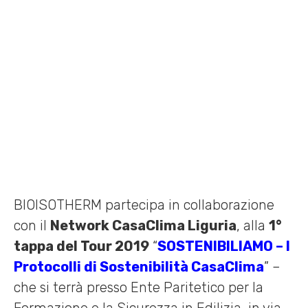
2 SETTEMBRE 2019 /
EVENTI
,
FIERE
,
NEWS
,
WEBINAR
Home
»
News
»
Evento “Tour SOSTENIBILIAMO” CasaClima Network
Liguria – SAVONA 17.09.19
BIOISOTHERM partecipa in collaborazione
con il
Network CasaClima Liguria
, alla
1°
tappa del Tour 2019
“
SOSTENIBILIAMO – I
Protocolli di Sostenibilità CasaClima
” –
che si terrà presso Ente Paritetico per la