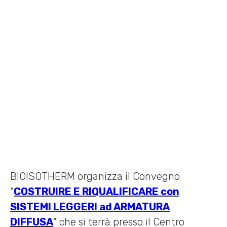
10 MAGGIO 2019 /
EVENTI
,
FIERE
,
NEWS
,
WEBINAR
Home
»
News
»
Convegno “Costruire e Riqualificare con Sistemi
Leggeri ad Armatura Diffusa” – Centro Congressi FAST (MI)
BIOISOTHERM organizza il Convegno
“
COSTRUIRE E RIQUALIFICARE con
SISTEMI LEGGERI ad ARMATURA
DIFFUSA
” che si terrà presso il Centro