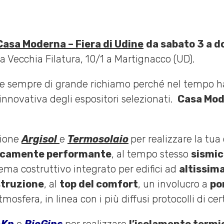
Casa Moderna – Fiera di Udine
da sabato 3 a 
lla Vecchia Filatura, 10/1 a Martignacco (UD).
 e sempre di grande richiamo perché nel tempo ha
 innovativa degli espositori selezionati.
Casa Mode
zione
Argisol
e
Termosolaio
per
realizzare la tu
icamente performante
, al tempo stesso
sismi
tema costruttivo integrato per edifici ad
altissim
struzione
, al
top del comfort
, un involucro a
po
osfera, in linea con i più diffusi protocolli di cert