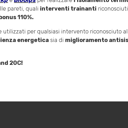
-Kp
e
BioGips
per realizzare
l’isolamento termi
lle pareti, quali
interventi trainanti
riconosciuti
bonus 110%.
e utilizzati per qualsiasi intervento riconosciuto a
cienza energetica
sia di
miglioramento antisi
and 20C!