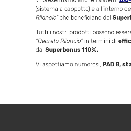
Vi presentiamo anche i sistemi
Bio
(sistema a cappotto) e all’interno de
Rilancio”
che beneficiano del
Super
Tutti i nostri prodotti possono esser
“Decreto Rilancio”
in termini di
effi
dal
Superbonus 110%.
Vi aspettiamo numerosi,
PAD 8, st