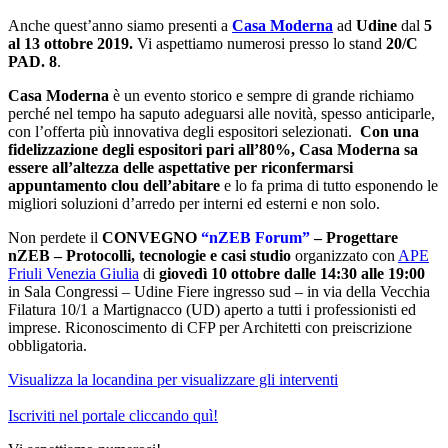
Anche quest’anno siamo presenti a
Casa Moderna
ad
Udine
dal
5
al 13 ottobre 2019.
Vi aspettiamo numerosi presso lo stand
20/C
PAD. 8
.
Casa Moderna
è un evento storico e sempre di grande richiamo
perché nel tempo ha saputo adeguarsi alle novità, spesso anticiparle,
con l’offerta più innovativa degli espositori selezionati.
Con una
fidelizzazione degli espositori pari all’80%,
Casa Moderna sa
essere all’altezza delle aspettative per riconfermarsi
appuntamento clou dell’abitare
e lo fa prima di tutto esponendo le
migliori soluzioni d’arredo per interni ed esterni e non solo.
Non perdete il
CONVEGNO
“nZEB Forum”
– Progettare
nZEB – Protocolli, tecnologie e casi studio
organizzato con
APE
Friuli Venezia Giulia
di
giovedì 10 ottobre dalle 14:30 alle 19:00
in Sala Congressi – Udine Fiere ingresso sud – in via della Vecchia
Filatura 10/1 a Martignacco (UD) aperto a tutti i professionisti ed
imprese. Riconoscimento di CFP per Architetti con preiscrizione
obbligatoria.
Visualizza la locandina per visualizzare gli interventi
Iscriviti nel portale cliccando quì!