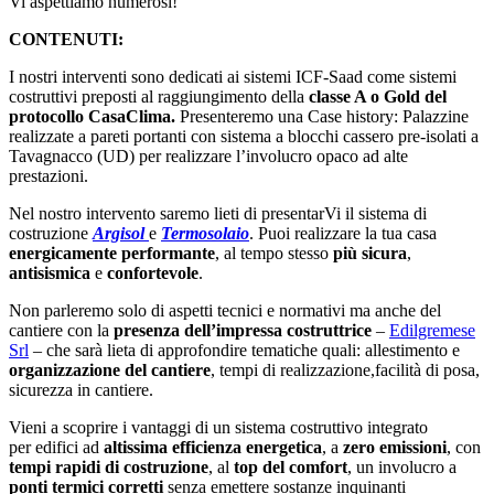
Vi aspettiamo numerosi!
CONTENUTI:
I nostri interventi sono dedicati ai sistemi ICF-Saad come sistemi
costruttivi preposti al raggiungimento della
classe A o Gold del
protocollo CasaClima.
Presenteremo una Case history: Palazzine
realizzate a pareti portanti con sistema a blocchi cassero pre-isolati a
Tavagnacco (UD) per realizzare l’involucro opaco ad alte
prestazioni.
Nel nostro intervento saremo lieti di presentarVi il sistema di
costruzione
Argisol
e
Termosolaio
. Puoi realizzare la tua casa
energicamente performante
, al tempo stesso
più sicura
,
antisismica
e
confortevole
.
Non parleremo solo di aspetti tecnici e normativi ma anche del
cantiere con la
presenza dell’impressa costruttrice
–
Edilgremese
Srl
– che sarà lieta di approfondire tematiche quali: allestimento e
organizzazione del cantiere
, tempi di realizzazione,facilità di posa,
sicurezza in cantiere.
Vieni a scoprire i vantaggi di un sistema costruttivo integrato
per edifici ad
altissima efficienza energetica
, a
zero emissioni
, con
tempi rapidi di costruzione
, al
top del comfort
, un involucro a
ponti termici corretti
senza emettere sostanze inquinanti