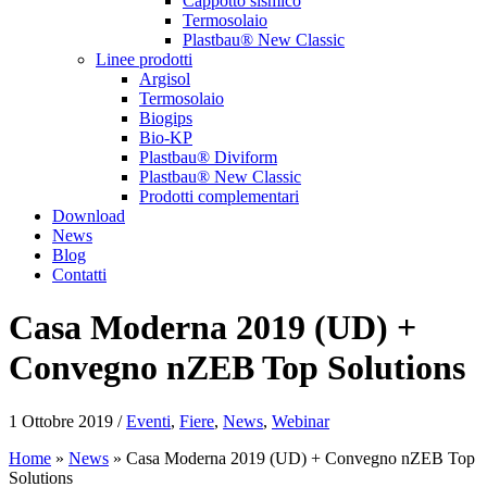
Cappotto sismico
Termosolaio
Plastbau® New Classic
Linee prodotti
Argisol
Termosolaio
Biogips
Bio-KP
Plastbau® Diviform
Plastbau® New Classic
Prodotti complementari
Download
News
Blog
Contatti
Casa Moderna 2019 (UD) +
Convegno nZEB Top Solutions
1 Ottobre 2019 /
Eventi
,
Fiere
,
News
,
Webinar
Home
»
News
»
Casa Moderna 2019 (UD) + Convegno nZEB Top
Solutions