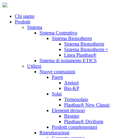
Chi siamo
Prodotti
Sistema
Sistema Costruttivo
Sistema Bioisotherm
Sistema Bioisotherm
Sistema Bioisotherm +
Linea Plastbau®
Sistema di isolamento ETICS
Utilizzi
Nuove costruzioni
Pareti
Argisol
Bio-KP
Solai
Termosolaio
Plastbau® New Classic
Elementi divisori
Biogips
Plastbau® Diviform
Prodotti complementari
Ristrutturazioni