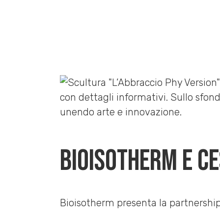
Home
»
News
»
Bioisotherm e Cesare Catania ad Art
Bioisotherm e C
Bioisotherm presenta la partnership