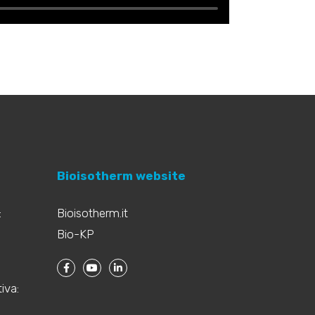
Bioisotherm website
:
Bioisotherm.it
Bio-KP
iva: