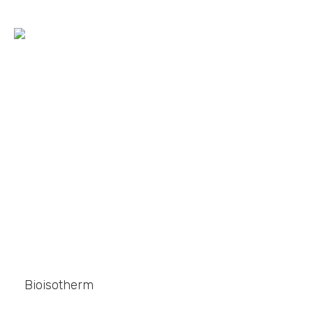
Materiali isolanti e
Superbonus: conformità
ai CAM
Home
»
Blog
»
Materiali isolanti e Superbonus: conformità ai CAM
Bioisotherm