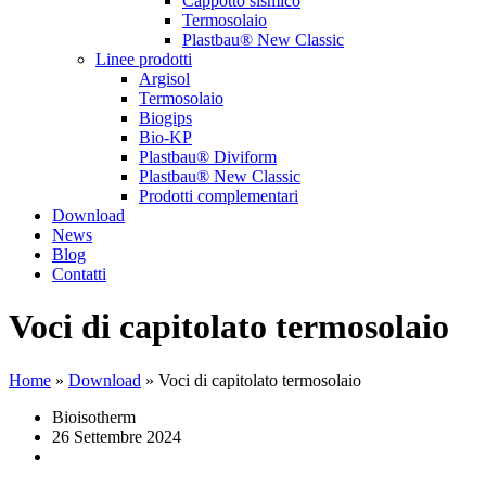
Cappotto sismico
Termosolaio
Plastbau® New Classic
Linee prodotti
Argisol
Termosolaio
Biogips
Bio-KP
Plastbau® Diviform
Plastbau® New Classic
Prodotti complementari
Download
News
Blog
Contatti
Voci di capitolato termosolaio
Home
»
Download
»
Voci di capitolato termosolaio
Bioisotherm
26 Settembre 2024