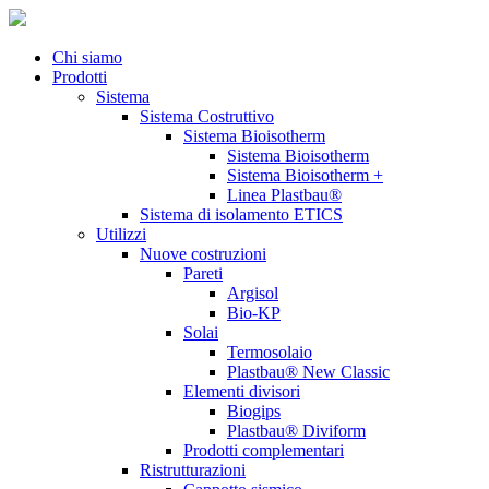
Chi siamo
Prodotti
Sistema
Sistema Costruttivo
Sistema Bioisotherm
Sistema Bioisotherm
Sistema Bioisotherm +
Linea Plastbau®
Sistema di isolamento ETICS
Utilizzi
Nuove costruzioni
Pareti
Argisol
Bio-KP
Solai
Termosolaio
Plastbau® New Classic
Elementi divisori
Biogips
Plastbau® Diviform
Prodotti complementari
Ristrutturazioni