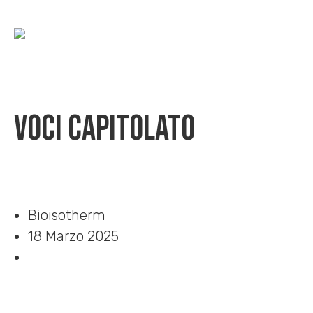
Voci capitolato
Home
»
Download
»
Voci capitolato
Bioisotherm
18 Marzo 2025