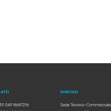
atti
Indirizzi
+39 049 8687216
Sede Tecnico-Commerciale