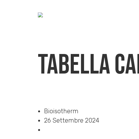
Tabella ca
Home
»
Download
»
Tabella caratteristiche principali
Bioisotherm
26 Settembre 2024