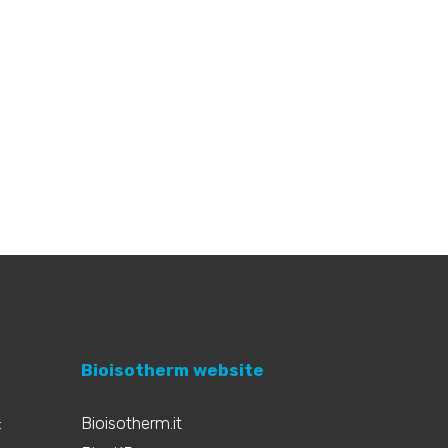
Bioisotherm website
:
Bioisotherm.it