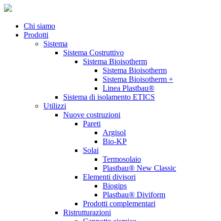
Chi siamo
Prodotti
Sistema
Sistema Costruttivo
Sistema Bioisotherm
Sistema Bioisotherm
Sistema Bioisotherm +
Linea Plastbau®
Sistema di isolamento ETICS
Utilizzi
Nuove costruzioni
Pareti
Argisol
Bio-KP
Solai
Termosolaio
Plastbau® New Classic
Elementi divisori
Biogips
Plastbau® Diviform
Prodotti complementari
Ristrutturazioni