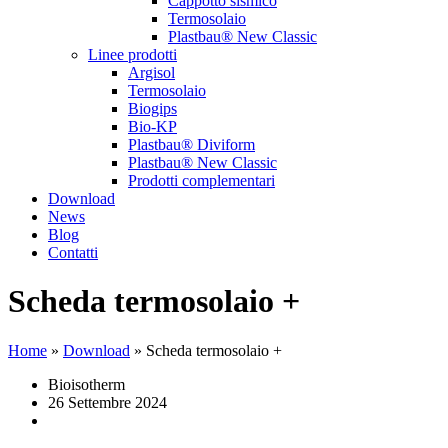
Cappotto sismico
Termosolaio
Plastbau® New Classic
Linee prodotti
Argisol
Termosolaio
Biogips
Bio-KP
Plastbau® Diviform
Plastbau® New Classic
Prodotti complementari
Download
News
Blog
Contatti
Scheda termosolaio +
Home
»
Download
»
Scheda termosolaio +
Bioisotherm
26 Settembre 2024