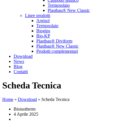
Cappotto sismico
Termosolaio
Plastbau® New Classic
Linee prodotti
Argisol
Termosolaio
Biogips
Bio-KP
Plastbau® Diviform
Plastbau® New Classic
Prodotti complementari
Download
News
Blog
Contatti
Scheda Tecnica
Home
»
Download
»
Scheda Tecnica
Bioisotherm
4 Aprile 2025