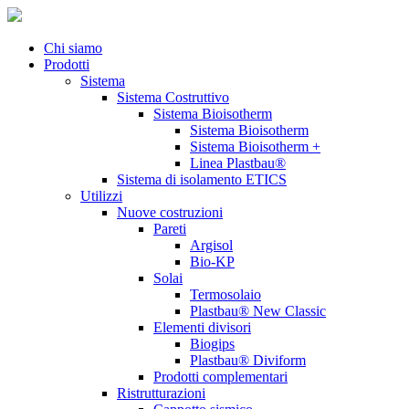
Chi siamo
Prodotti
Sistema
Sistema Costruttivo
Sistema Bioisotherm
Sistema Bioisotherm
Sistema Bioisotherm +
Linea Plastbau®
Sistema di isolamento ETICS
Utilizzi
Nuove costruzioni
Pareti
Argisol
Bio-KP
Solai
Termosolaio
Plastbau® New Classic
Elementi divisori
Biogips
Plastbau® Diviform
Prodotti complementari
Ristrutturazioni