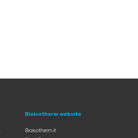
Bioisotherm website
:
Bioisotherm.it