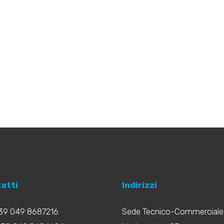
atti
Indirizzi
+39 049 8687216
Sede Tecnico-Commerciale