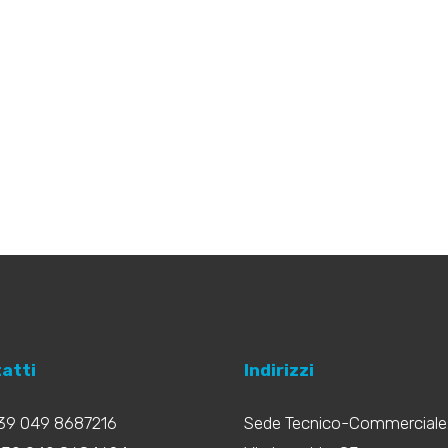
atti
Indirizzi
+39 049 8687216
Sede Tecnico-Commerciale