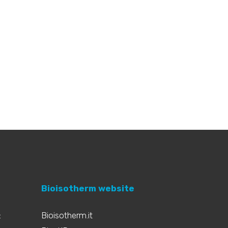
Bioisotherm website
:
Bioisotherm.it