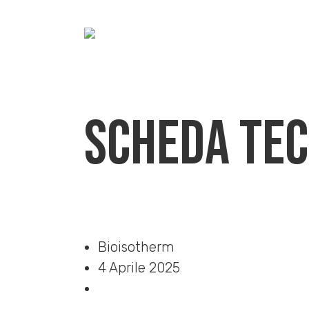
Scheda Tec
Home
»
Download
»
Scheda Tecnica
Bioisotherm
4 Aprile 2025