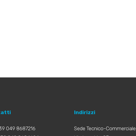
atti
Indirizzi
+39 049 8687216
Sede Tecnico-Commerciale