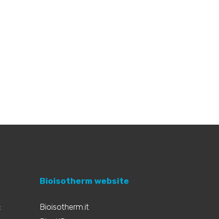
Bioisotherm website
:
Bioisotherm.it