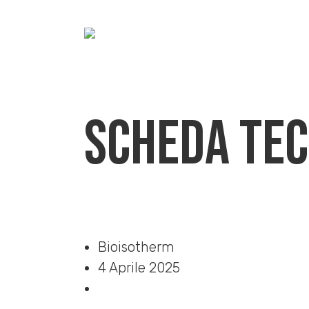
Scheda Tec
Home
»
Download
»
Scheda Tecnica
Bioisotherm
4 Aprile 2025