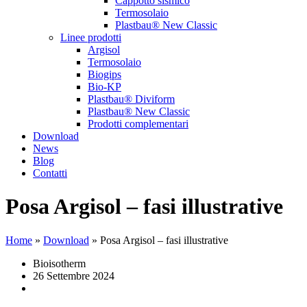
Cappotto sismico
Termosolaio
Plastbau® New Classic
Linee prodotti
Argisol
Termosolaio
Biogips
Bio-KP
Plastbau® Diviform
Plastbau® New Classic
Prodotti complementari
Download
News
Blog
Contatti
Posa Argisol – fasi illustrative
Home
»
Download
»
Posa Argisol – fasi illustrative
Bioisotherm
26 Settembre 2024