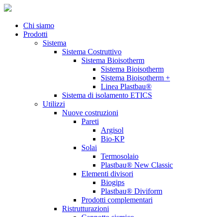
Chi siamo
Prodotti
Sistema
Sistema Costruttivo
Sistema Bioisotherm
Sistema Bioisotherm
Sistema Bioisotherm +
Linea Plastbau®
Sistema di isolamento ETICS
Utilizzi
Nuove costruzioni
Pareti
Argisol
Bio-KP
Solai
Termosolaio
Plastbau® New Classic
Elementi divisori
Biogips
Plastbau® Diviform
Prodotti complementari
Ristrutturazioni