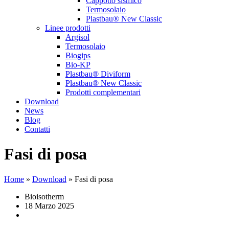
Cappotto sismico
Termosolaio
Plastbau® New Classic
Linee prodotti
Argisol
Termosolaio
Biogips
Bio-KP
Plastbau® Diviform
Plastbau® New Classic
Prodotti complementari
Download
News
Blog
Contatti
Fasi di posa
Home
»
Download
»
Fasi di posa
Bioisotherm
18 Marzo 2025