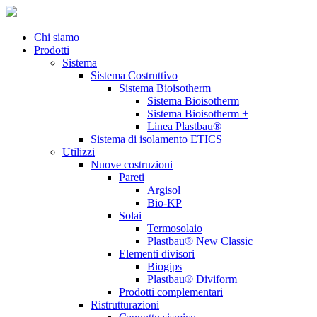
Chi siamo
Prodotti
Sistema
Sistema Costruttivo
Sistema Bioisotherm
Sistema Bioisotherm
Sistema Bioisotherm +
Linea Plastbau®
Sistema di isolamento ETICS
Utilizzi
Nuove costruzioni
Pareti
Argisol
Bio-KP
Solai
Termosolaio
Plastbau® New Classic
Elementi divisori
Biogips
Plastbau® Diviform
Prodotti complementari
Ristrutturazioni