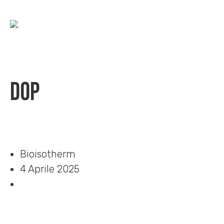
DOP
Home
»
Download
»
DOP
Bioisotherm
4 Aprile 2025