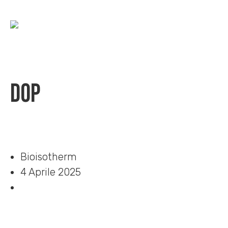
DOP
Home
»
Download
»
DOP
Bioisotherm
4 Aprile 2025