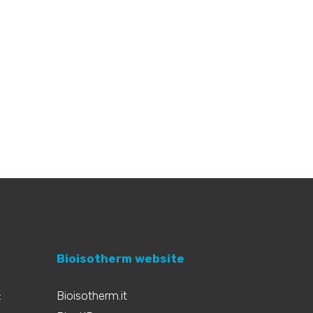
Bioisotherm website
:
Bioisotherm.it