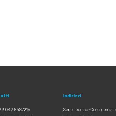
atti
Indirizzi
+39 049 8687216
Sede Tecnico-Commerciale