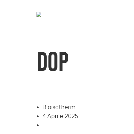
DOP
Home
»
Download
»
DOP
Bioisotherm
4 Aprile 2025