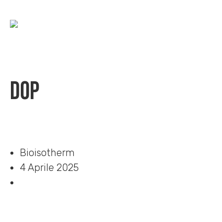
DOP
Home
»
Download
»
DOP
Bioisotherm
4 Aprile 2025