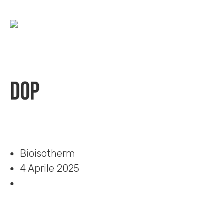
DOP
Home
»
Download
»
DOP
Bioisotherm
4 Aprile 2025