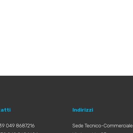
atti
Indirizzi
+39 049 8687216
Sede Tecnico-Commerciale