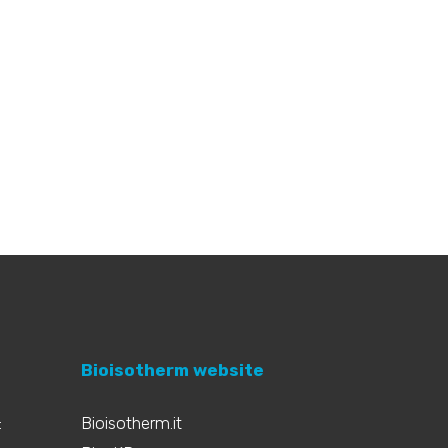
Bioisotherm website
:
Bioisotherm.it