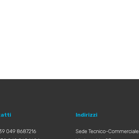
atti
Indirizzi
+39 049 8687216
Sede Tecnico-Commerciale