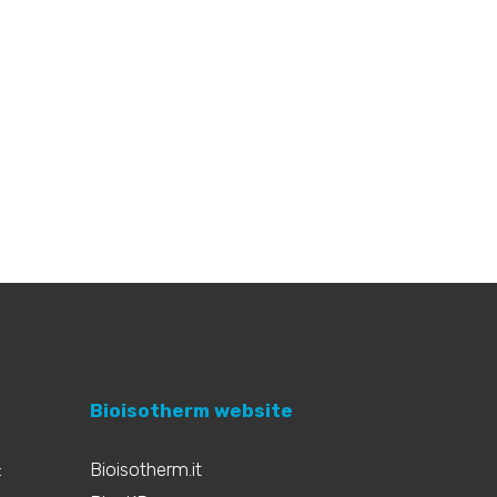
Bioisotherm website
:
Bioisotherm.it