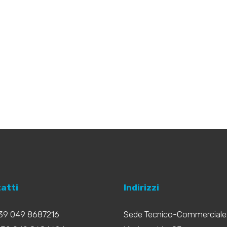
atti
Indirizzi
+39 049 8687216
Sede Tecnico-Commerciale