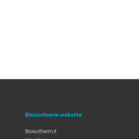
Bioisotherm website
:
Bioisotherm.it