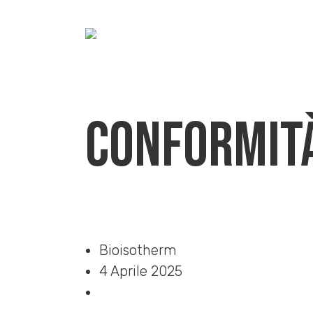
Conformit
Home
»
Download
»
Conformità CAM
Bioisotherm
4 Aprile 2025