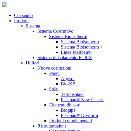
Chi siamo
Prodotti
Sistema
Sistema Costruttivo
Sistema Bioisotherm
Sistema Bioisotherm
Sistema Bioisotherm +
Linea Plastbau®
Sistema di isolamento ETICS
Utilizzi
Nuove costruzioni
Pareti
Argisol
Bio-KP
Solai
Termosolaio
Plastbau® New Classic
Elementi divisori
Biogips
Plastbau® Diviform
Prodotti complementari
Ristrutturazioni