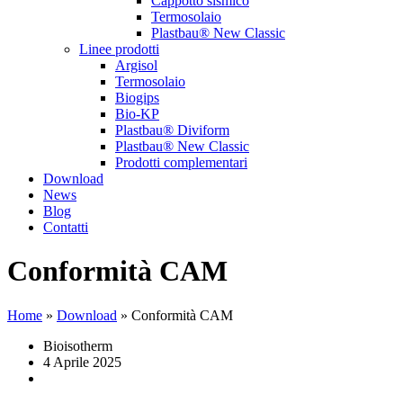
Cappotto sismico
Termosolaio
Plastbau® New Classic
Linee prodotti
Argisol
Termosolaio
Biogips
Bio-KP
Plastbau® Diviform
Plastbau® New Classic
Prodotti complementari
Download
News
Blog
Contatti
Conformità CAM
Home
»
Download
»
Conformità CAM
Bioisotherm
4 Aprile 2025