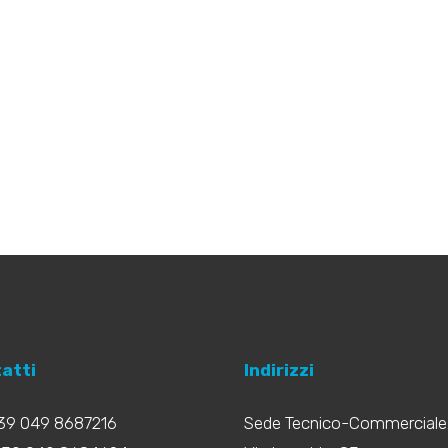
atti
Indirizzi
+39 049 8687216
Sede Tecnico-Commerciale