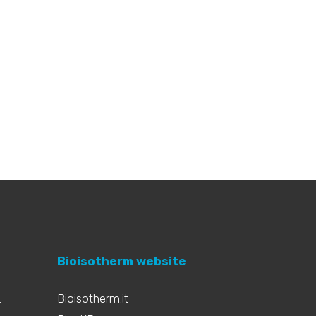
Bioisotherm website
:
Bioisotherm.it