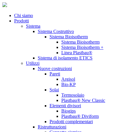
Chi siamo
Prodotti
Sistema
Sistema Costruttivo
Sistema Bioisotherm
Sistema Bioisotherm
Sistema Bioisotherm +
Linea Plastbau®
Sistema di isolamento ETICS
Utilizzi
Nuove costruzioni
Pareti
Argisol
Bio-KP
Solai
Termosolaio
Plastbau® New Classic
Elementi divisori
Biogips
Plastbau® Diviform
Prodotti complementari
Ristrutturazioni