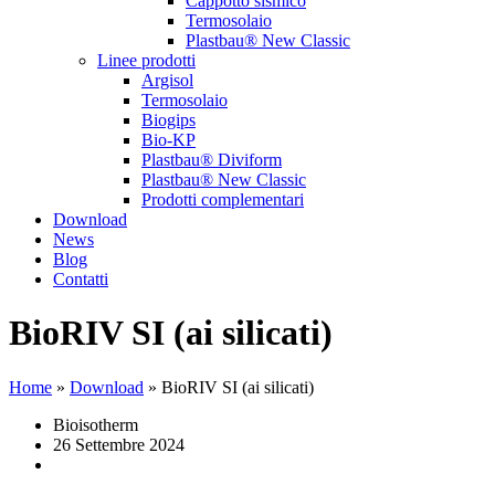
Cappotto sismico
Termosolaio
Plastbau® New Classic
Linee prodotti
Argisol
Termosolaio
Biogips
Bio-KP
Plastbau® Diviform
Plastbau® New Classic
Prodotti complementari
Download
News
Blog
Contatti
BioRIV SI (ai silicati)
Home
»
Download
»
BioRIV SI (ai silicati)
Bioisotherm
26 Settembre 2024