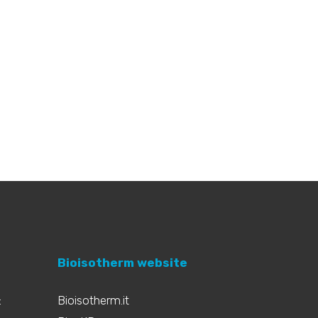
Bioisotherm website
:
Bioisotherm.it