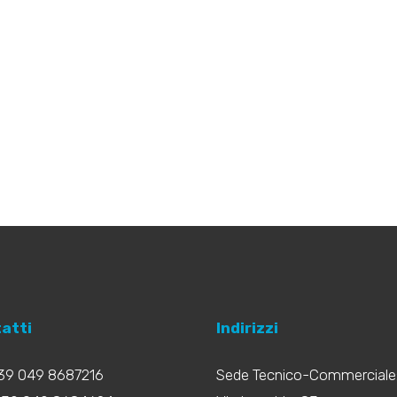
atti
Indirizzi
+39 049 8687216
Sede Tecnico-Commerciale